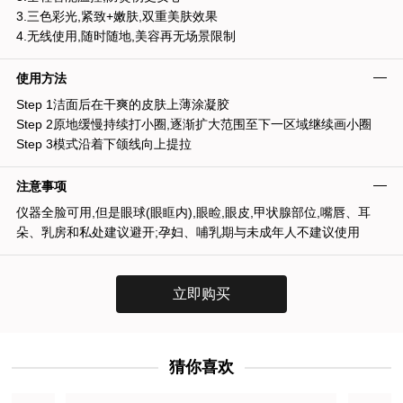
3.三色彩光,紧致+嫩肤,双重美肤效果
4.无线使用,随时随地,美容再无场景限制
使用方法
Step 1洁面后在干爽的皮肤上薄涂凝胶
Step 2原地缓慢持续打小圈,逐渐扩大范围至下一区域继续画小圈
Step 3模式沿着下颌线向上提拉
注意事项
仪器全脸可用,但是眼球(眼眶内),眼睑,眼皮,甲状腺部位,嘴唇、耳
朵、乳房和私处建议避开;孕妇、哺乳期与未成年人不建议使用
立即购买
猜你喜欢